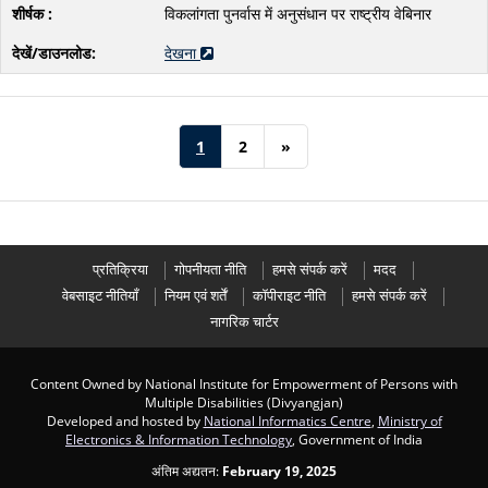
विकलांगता पुनर्वास में अनुसंधान पर राष्ट्रीय वेबिनार
देखना
1
2
»
प्रतिक्रिया
गोपनीयता नीति
हमसे संपर्क करें
मदद
वेबसाइट नीतियाँ
नियम एवं शर्तें
कॉपीराइट नीति
हमसे संपर्क करें
नागरिक चार्टर
Content Owned by National Institute for Empowerment of Persons with
Multiple Disabilities (Divyangjan)
Developed and hosted by
National Informatics Centre
,
Ministry of
Electronics & Information Technology
, Government of India
अंतिम अद्यतन:
February 19, 2025